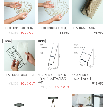
Brass Thin Basket (S)
Brass Thin Basket (L)
LITA TISSUE CASE
¥6,380
SOLD OUT
¥8,580
¥4,950
LITA TISSUE CASE CL
KNOP LADDER RACK
KNOP LADDER
【TALL】次回9月入荷
RACK【WIDE】
予定
¥3,300
SOLD OUT
¥15,950
¥13,750
SOLD OUT