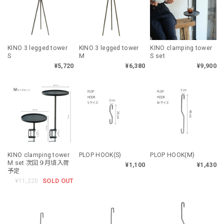
KINO 3 legged tower
KINO 3 legged tower
KINO clamping tower
S
M
S set
¥5,720
¥6,380
¥9,900
KINO clamping tower
PLOP HOOK(S)
PLOP HOOK(M)
M set 次回９月頃入荷
¥1,100
¥1,430
予定
¥11,220
SOLD OUT