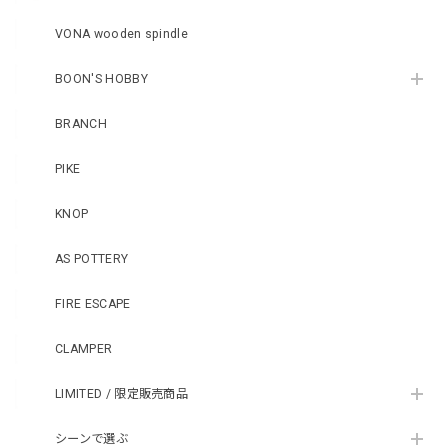
VONA wooden spindle
BOON'S HOBBY
BRANCH
PIKE
KNOP
AS POTTERY
FIRE ESCAPE
CLAMPER
LIMITED / 限定販売商品
シーンで選ぶ