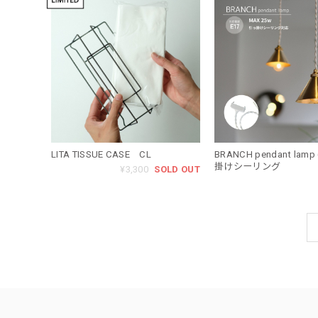
LITA TISSUE CASE CL
BRANCH pendant lamp
掛けシーリング
¥3,300
SOLD OUT