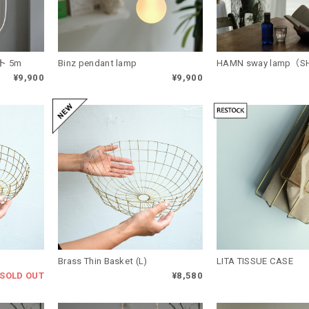
ト 5m
Binz pendant lamp
HAMN sway lamp（S
¥9,900
¥9,900
Brass Thin Basket (L)
LITA TISSUE CASE
SOLD OUT
¥8,580