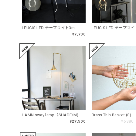
LEUCIS LED テープライト3m
LEUCIS LED テープライ
¥7,700
HAMN sway lamp（SHADE/M)
Brass Thin Basket (S)
¥27,500
¥6,380