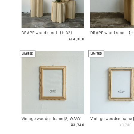
DRAPE wood stool 【H-32】
DRAPE wood stool 【H
¥14,300
Vintage wooden frame [S] WAVY
Vintage wooden frame 
¥3,740
¥3,740