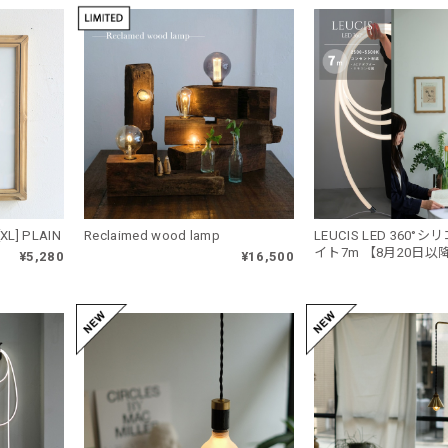
[XL] PLAIN
Reclaimed wood lamp
LEUCIS LED 360
イト7m 【8月20日以
¥5,280
¥16,500