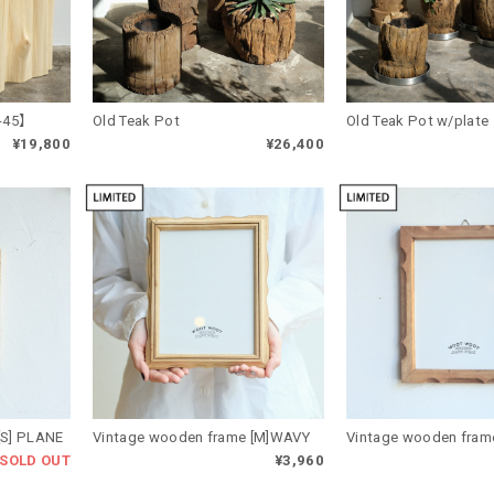
-45】
Old Teak Pot
Old Teak Pot w/plate
¥19,800
¥26,400
[S] PLANE
Vintage wooden frame [M]WAVY
Vintage wooden fram
SOLD OUT
¥3,960