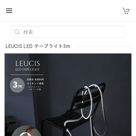
WEST VILLAGE TOKYO
LEUCIS LED テープライト3m