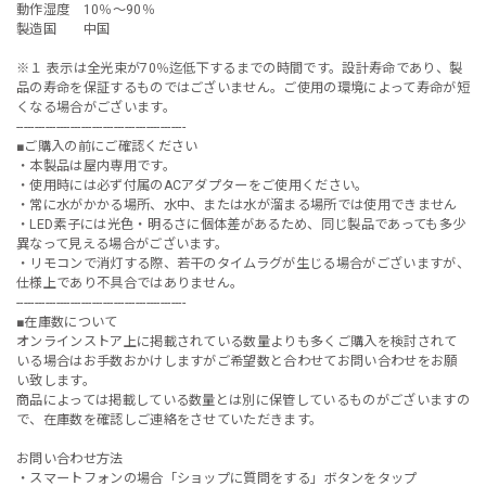
動作湿度 10％～90％
製造国 中国
※１ 表示は全光束が70％迄低下するまでの時間です。設計寿命であり、製
品の寿命を保証するものではございません。ご使用の環境によって寿命が短
くなる場合がございます。
-----------------------------------------------
■ご購入の前にご確認ください
・本製品は屋内専用です。
・使用時には必ず付属のACアダプターをご使用ください。
・常に水がかかる場所、水中、または水が溜まる場所では使用できません
・LED素子には光色・明るさに個体差があるため、同じ製品であっても多少
異なって見える場合がございます。
・リモコンで消灯する際、若干のタイムラグが生じる場合がございますが、
仕様上であり不具合ではありません。
-----------------------------------------------
■在庫数について
オンラインストア上に掲載されている数量よりも多くご購入を検討されて
いる場合はお手数おかけしますがご希望数と合わせてお問い合わせをお願
い致します。
商品によっては掲載している数量とは別に保管しているものがございますの
で、在庫数を確認しご連絡をさせていただきます。
お問い合わせ方法
・スマートフォンの場合「ショップに質問をする」ボタンをタップ