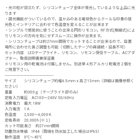
・光の粒が目立たず、シリコンチューブ全体が発光しているような上品に光
ります
・調光機能がついているので、温かみのある電球色からクールな印象の昼
光色とインテリアに合わせて色温度を変えることが出来ます
・シンプルで感覚的に使うことの出来る円形リモコン。RF方式(無線式)によ
りリモコンの方向を気にせずスムーズに操作が出来ます。
・シリコンチューブは約27mm間隔でカットすることが出来るので、設置
場所に合わせた長さ調整も可能（切断したテープの再接続・延長不可）
セット内容 LEDテープライト、リモコン、リモコン受信ケーブル、ACアダ
プター、取扱説明書兼保証書
※リモコン用の乾電池は付属しません。別途単４形アルカリ乾電池２個を
ご用意下さい。
-----------------------------------------------
サイズ シリコンチューブ約幅6.5ｍｍ x 高さ13ｍｍ（詳細は画像参照く
ださい）
重量 約300ｇ（テープライト部のみ）
定格入力電圧 AC100～240V 50/60Hz
消費電力 最大 18W
入力電流 1Ａ
色温度 2,500～6,000Ｋ
定格寿命 20,000h (※１)
カット可能長さ 約27ｍｍ間隔
防塵防水等級 IP44（両端を防水加工した場合はIP65）
動作温度 0℃～45℃