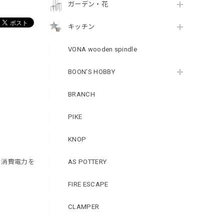
ガーデン・花
キッチン
VONA wooden spindle
BOON'S HOBBY
BRANCH
PIKE
KNOP
く消費電力を
AS POTTERY
FIRE ESCAPE
CLAMPER