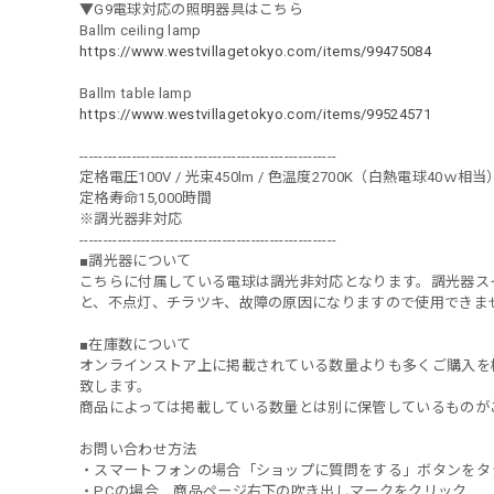
▼G9電球対応の照明器具はこちら
Ballm ceiling lamp
https://www.westvillagetokyo.com/items/99475084
Ballm table lamp
https://www.westvillagetokyo.com/items/99524571
------------------------------------------------------
定格電圧100V / 光束450lm / 色温度2700K（白熱電球40ｗ相当
定格寿命15,000時間
※調光器非対応
------------------------------------------------------
■調光器について
こちらに付属している電球は調光非対応となります。調光器ス
と、不点灯、チラツキ、故障の原因になりますので使用できませ
■在庫数について
オンラインストア上に掲載されている数量よりも多くご購入を
致します。
商品によっては掲載している数量とは別に保管しているものが
お問い合わせ方法
・スマートフォンの場合「ショップに質問をする」ボタンをタ
・PCの場合 商品ページ右下の吹き出しマークをクリック