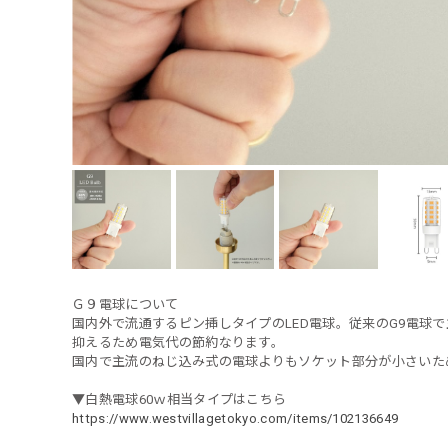
Ｇ９電球について
国内外で流通するピン挿しタイプのLED電球。従来のG9電球
抑えるため電気代の節約なります。
国内で主流のねじ込み式の電球よりもソケット部分が小さいた
▼白熱電球60ｗ相当タイプはこちら
https://www.westvillagetokyo.com/items/102136649