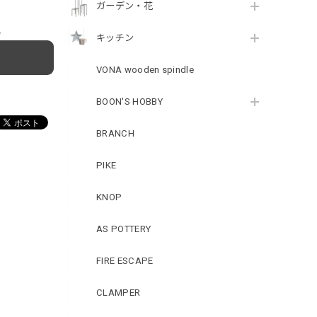
ガーデン・花
e
キッチン
VONA wooden spindle
BOON'S HOBBY
BRANCH
PIKE
KNOP
AS POTTERY
FIRE ESCAPE
CLAMPER