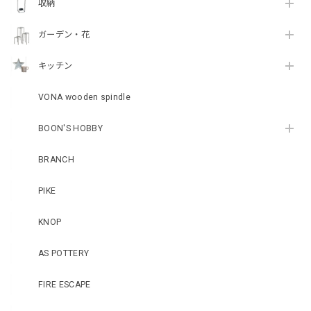
収納
ガーデン・花
キッチン
VONA wooden spindle
BOON'S HOBBY
BRANCH
PIKE
KNOP
AS POTTERY
FIRE ESCAPE