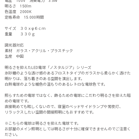
電圧 100V 消費電力 3.5W
明るさ 150lm
色温度 2000K
定格寿命 15.000時間
サイズ ３０ｘφ６ｃｍ
重量 ３３０ｇ
調光器対応
素材 ガラス・アクリル・プラスチック
生産 中国
明るさを抑えたLED電球「ノスタルジア」シリーズ
氷砂糖のような透け感のあるフロストタイプのガラスから柔らかく透けた
明かりは、落ち着きのある空間を演出します。
白熱電球のような暖色の温もりのあるレトロな電球色です。
照らすための電球ではなく、飾るための電球にこだわり明るさを抑えた暗
めの電球です。
直接眺めても眩しくないので、寝室のベッドサイドランプや常夜灯、
リラックスしたい空間の間接照明にもおすすめです。
※こちらの電球は明るさを抑えた電球です。
お部屋のメイン照明としては明るさが十分に確保できませんのでご注意く
ださい。