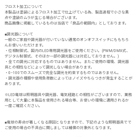
フロスト加工について
本製品は塗装によるフロスト加工で仕上げている為、製造過程で小さな黒
点や塗装のムラが生じる場合がございます。
商品画像に掲載しているものは当店で「良品の範囲内」としております。
■調光器について
一般のご家庭や調光器が付いていない通常のオンオフスイッチにももちろ
んお使いいただけます。
・位相制御式、国内のLED専用調光器をご使用ください。(PWM/DMX式、
デジタル制御式、そのほか一部の調光器には対応しておりません。)
・全ての調光に対応するものではありません。またご使用の環境、調光器
具との相性などによって調光しない場合があります。
・0−100でのスムーズで完全な調光を約束するものではありません。
・調光器の種類や使用負荷数によってはノイズやちらつきが発生することが
あります。
※LED電球は照明器具や調光器、電気経路との相性がございますので、業務
用として大量に本製品を使用される場合等、お使いの環境に適用されるか
一度ご確認ください。
■電球の寿命が著しくなる原因となりますので、下記のような照明器具でで
ご使用の場合の不具合に関しましては補償の対象外となります。