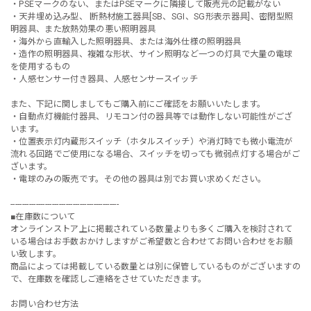
・PSEマークのない、またはPSEマークに隣接して販売元の記載がない
・天井埋め込み型、 断熱材施工器具[SB、SGI、SG形表示器具]、密閉型照
明器具、また放熱効果の悪い照明器具
・海外から直輸入した照明器具、または海外仕様の照明器具
・造作の照明器具、複雑な形状、サイン照明など一つの灯具で大量の電球
を使用するもの
・人感センサー付き器具、人感センサースイッチ
また、下記に関しましてもご購入前にご確認をお願いいたします。
・自動点灯機能付器具、リモコン付の器具等では動作しない可能性がござ
います。
・位置表示灯内蔵形スイッチ（ホタルスイッチ）や消灯時でも微小電流が
流れる回路でご使用になる場合、スイッチを切っても微弱点灯する場合がご
ざいます。
・電球のみの販売です。その他の器具は別でお買い求めください。
-----------------------------------------------
■在庫数について
オンラインストア上に掲載されている数量よりも多くご購入を検討されて
いる場合はお手数おかけしますがご希望数と合わせてお問い合わせをお願
い致します。
商品によっては掲載している数量とは別に保管しているものがございますの
で、在庫数を確認しご連絡をさせていただきます。
お問い合わせ方法