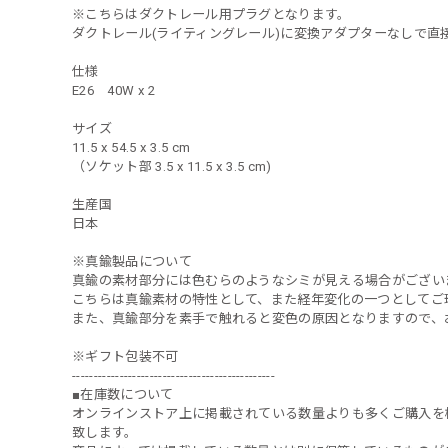
※こちらはダクトレール用プラグとなります。
ダクトレール(ライティングレール)に変換アダプターなしで直
仕様
E26 40W x 2
サイズ
11.5 x 54.5 x 3.5 cm
（ソケット部 3.5 x 11.5 x 3.5 cm)
生産国
日本
※真鍮製品について
真鍮の素材部分には色むらのようなシミが見える場合がござい
こちらは真鍮素材の特性として、また経年変化の一つとしてご
また、真鍮部分を素手で触れると変色の原因となりますので、
※ギフト包装不可
-----------------------------------------------
■在庫数について
オンラインストア上に掲載されている数量よりも多くご購入を
致します。