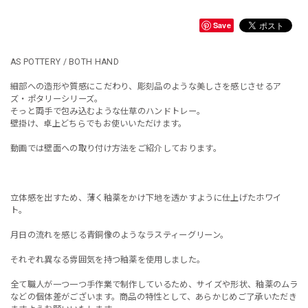
Save
AS POTTERY / BOTH HAND
細部への造形や質感にこだわり、彫刻品のような美しさを感じさせるア
ズ・ポタリーシリーズ。
そっと両手で包み込むような仕草のハンドトレー。
壁掛け、卓上どちらでもお使いいただけます。
動画では壁面への取り付け方法をご紹介しております。
立体感を出すため、薄く釉薬をかけ下地を透かすように仕上げたホワイ
ト。
月日の流れを感じる青銅像のようなラスティーグリーン。
それぞれ異なる雰囲気を持つ釉薬を使用しました。
全て職人が一つ一つ手作業で制作しているため、サイズや形状、釉薬のムラ
などの個体差がございます。商品の特性として、あらかじめご了承いただき