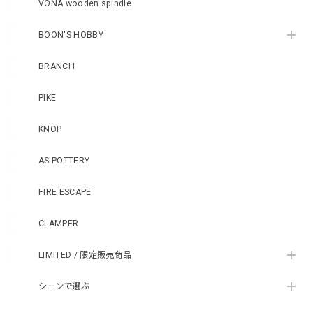
VONA wooden spindle
BOON'S HOBBY
BRANCH
PIKE
KNOP
AS POTTERY
FIRE ESCAPE
CLAMPER
LIMITED / 限定販売商品
シーンで選ぶ