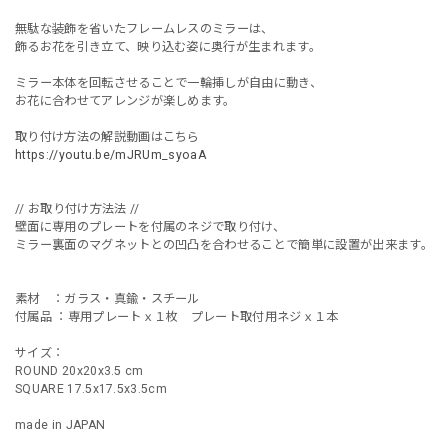
無駄な装飾を省いたフレームレスのミラーは、
飾るお花を引き立て、映り込む姿に奥行が生まれます。
ミラー本体を回転させることで一輪挿しが自由に動き、
お花に合わせてアレンジが楽しめます。
取り付け方法の解説動画はこちら
https://youtu.be/mJRUm_syoaA
// お取り付け方法法 //
壁面に専用のプレートを付属のネジで取り付け、
ミラー裏面のマグネットとの凹凸を合わせることで簡単に設置が出来ます。
素材 ：ガラス・真鍮・スチール
付属品 ：専用プレートｘ１枚 プレート取付用ネジｘ１本
サイズ：
ROUND 20x20x3.5 cm
SQUARE 17.5x17.5x3.5cm
made in JAPAN