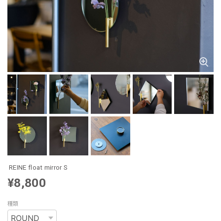
REINE float mirror S
¥8,800
種類