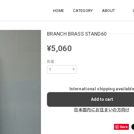
HOME
CATEGORY
ABOUT
BRANCH BRASS STAND60
¥5,060
数量
International shipping availabl
Add to cart
日本国内にお住まいの方向け
Save