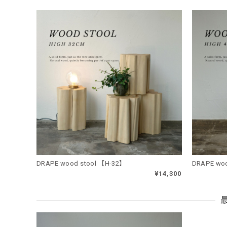
DRAPE wood stool 【H-32】
DRAPE woo
¥14,300