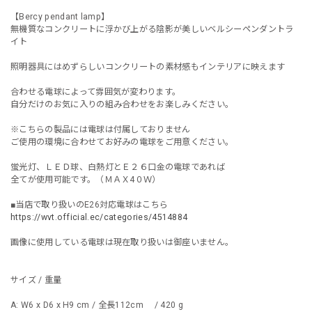
【Bercy pendant lamp】
無機質なコンクリートに浮かび上がる陰影が美しいベルシーペンダントラ
イト
照明器具にはめずらしいコンクリートの素材感もインテリアに映えます
合わせる電球によって雰囲気が変わります。
自分だけのお気に入りの組み合わせをお楽しみください。
※こちらの製品には電球は付属しておりません
ご使用の環境に合わせてお好みの電球をご用意ください。
蛍光灯、ＬＥＤ球、白熱灯とＥ２６口金の電球であれば
全てが使用可能です。（ＭＡＸ4０Ｗ）
■当店で取り扱いのE26対応電球はこちら
https://wvt.official.ec/categories/4514884
画像に使用している電球は現在取り扱いは御座いません。
サイズ / 重量
A: W6 x D6 x H9 cm / 全長112cm / 420 g