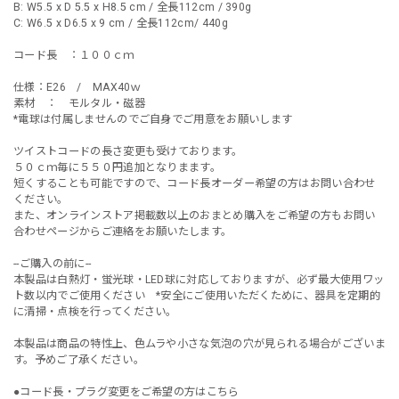
B: W5.5 x D 5.5 x H8.5 cm / 全長112cm / 390g
C: W6.5 x D6.5 x 9 cm / 全長112cm/ 440g
コード長 ：１００ｃｍ
仕様：E26 / MAX40ｗ
素材 ： モルタル・磁器
*電球は付属しませんのでご自身でご用意をお願いします
ツイストコードの長さ変更も受けております。
５０ｃｍ毎に５５０円追加となりまます。
短くすることも可能ですので、コード長オーダー希望の方はお問い合わせ
ください。
また、オンラインストア掲載数以上のおまとめ購入をご希望の方もお問い
合わせページからご連絡をお願いたします。
--ご購入の前に--
本製品は白熱灯・蛍光球・LED球に対応しておりますが、必ず最大使用ワッ
ト数以内でご使用ください *安全にご使用いただくために、器具を定期的
に清掃・点検を行ってください。
本製品は商品の特性上、色ムラや小さな気泡の穴が見られる場合がございま
す。予めご了承ください。
●コード長・プラグ変更をご希望の方はこちら