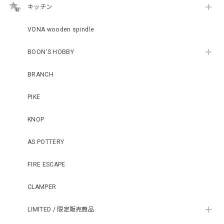
キッチン
VONA wooden spindle
BOON'S HOBBY
BRANCH
PIKE
KNOP
AS POTTERY
FIRE ESCAPE
CLAMPER
LIMITED / 限定販売商品