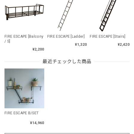
FIRE ESCAPE [Balcony
FIRE ESCAPE [Ladder]
FIRE ESCAPE [Stairs]
/ S]
¥1,320
¥2,420
¥2,200
最近チェックした商品
FIRE ESCAPE B/SET
¥14,960