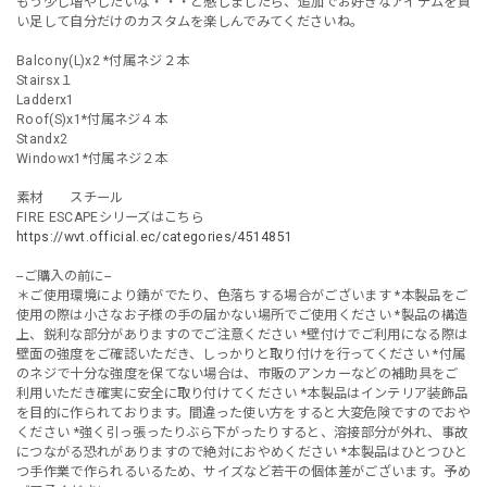
もう少し増やしたいな・・・と感じましたら、追加でお好きなアイテムを買
い足して自分だけのカスタムを楽しんでみてくださいね。
Balcony(L)x2 *付属ネジ２本
Stairsx１
Ladderx1
Roof(S)x1*付属ネジ４本
Standx2
Windowx1*付属ネジ２本
素材 スチール
FIRE ESCAPEシリーズはこちら
https://wvt.official.ec/categories/4514851
--ご購入の前に--
＊ご使用環境により錆がでたり、色落ちする場合がございます *本製品をご
使用の際は小さなお子様の手の届かない場所でご使用ください *製品の構造
上、鋭利な部分がありますのでご注意ください *壁付けでご利用になる際は
壁面の強度をご確認いただき、しっかりと取り付けを行ってください *付属
のネジで十分な強度を保てない場合は、市販のアンカーなどの補助具をご
利用いただき確実に安全に取り付けてください *本製品はインテリア装飾品
を目的に作られております。間違った使い方をすると大変危険ですのでおや
ください *強く引っ張ったりぶら下がったりすると、溶接部分が外れ、事故
につながる恐れがありますので絶対におやめください *本製品はひとつひと
つ手作業で作られるいるため、サイズなど若干の個体差がございます。予め