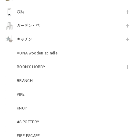
収納
ガーデン・花
キッチン
VONA wooden spindle
BOON'S HOBBY
BRANCH
PIKE
KNOP
AS POTTERY
FIRE ESCAPE