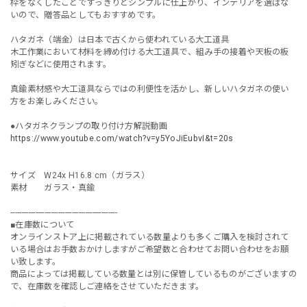
枠をなくしたことですっきりとシンプルに仕上がり、インテリアを選ばな
いので、贈答品としてもおすすめです。
ハタガネ（端金）は日本で古くから使われている大工道具
木工作業において材料を締め付ける大工道具で、組み手の接着や天板の板
矧ぎなどに使用されます。
真鍮素材感や大工道具ならではの利便性を活かし、新しいハタガネの使い
方をお楽しみください。
●ハタガネクランプの取り付け方解説動画
https://www.youtube.com/watch?v=y5YoJiEubvI&t=20s
サイズ W24x H16.8 cm（ガラス）
素材 ガラス・真鍮
-----------------------------------------------
■在庫数について
オンラインストア上に掲載されている数量よりも多くご購入を検討されて
いる場合はお手数おかけしますがご希望数と合わせてお問い合わせをお願
い致します。
商品によっては掲載している数量とは別に保管しているものがございますの
で、在庫数を確認しご連絡をさせていただきます。