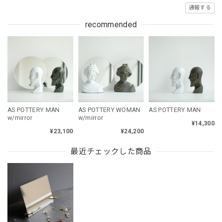
通報する
recommended
AS POTTERY MAN
AS POTTERY WOMAN
AS POTTERY MAN
w/mirror
w/mirror
¥14,300
¥23,100
¥24,200
最近チェックした商品