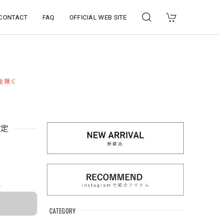
CONTACT
FAQ
OFFICIAL WEB SITE
品を除く
予定
e
CATEGORY