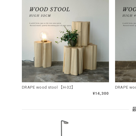
DRAPE wood stool 【H-32】
DRAPE woo
¥14,300