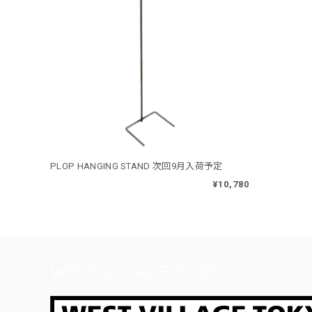
PLOP HANGING STAND 次回9月入荷予定
¥10,780
WEST VILLAGE TOKYO