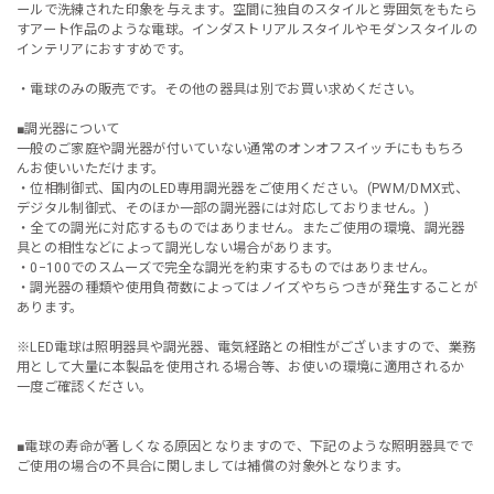
ールで洗練された印象を与えます。空間に独自のスタイルと雰囲気をもたら
すアート作品のような電球。インダストリアルスタイルやモダンスタイルの
インテリアにおすすめです。
・電球のみの販売です。その他の器具は別でお買い求めください。
■調光器について
一般のご家庭や調光器が付いていない通常のオンオフスイッチにももちろ
んお使いいただけます。
・位相制御式、国内のLED専用調光器をご使用ください。(PWM/DMX式、
デジタル制御式、そのほか一部の調光器には対応しておりません。)
・全ての調光に対応するものではありません。またご使用の環境、調光器
具との相性などによって調光しない場合があります。
・0−100でのスムーズで完全な調光を約束するものではありません。
・調光器の種類や使用負荷数によってはノイズやちらつきが発生することが
あります。
※LED電球は照明器具や調光器、電気経路との相性がございますので、業務
用として大量に本製品を使用される場合等、お使いの環境に適用されるか
一度ご確認ください。
■電球の寿命が著しくなる原因となりますので、下記のような照明器具でで
ご使用の場合の不具合に関しましては補償の対象外となります。