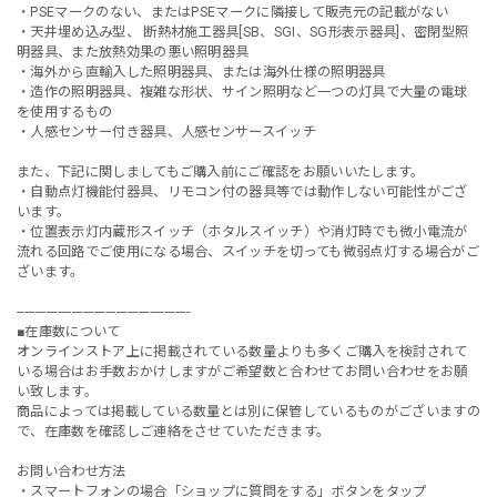
・PSEマークのない、またはPSEマークに隣接して販売元の記載がない
・天井埋め込み型、 断熱材施工器具[SB、SGI、SG形表示器具]、密閉型照
明器具、また放熱効果の悪い照明器具
・海外から直輸入した照明器具、または海外仕様の照明器具
・造作の照明器具、複雑な形状、サイン照明など一つの灯具で大量の電球
を使用するもの
・人感センサー付き器具、人感センサースイッチ
また、下記に関しましてもご購入前にご確認をお願いいたします。
・自動点灯機能付器具、リモコン付の器具等では動作しない可能性がござ
います。
・位置表示灯内蔵形スイッチ（ホタルスイッチ）や消灯時でも微小電流が
流れる回路でご使用になる場合、スイッチを切っても微弱点灯する場合がご
ざいます。
-----------------------------------------------
■在庫数について
オンラインストア上に掲載されている数量よりも多くご購入を検討されて
いる場合はお手数おかけしますがご希望数と合わせてお問い合わせをお願
い致します。
商品によっては掲載している数量とは別に保管しているものがございますの
で、在庫数を確認しご連絡をさせていただきます。
お問い合わせ方法
・スマートフォンの場合「ショップに質問をする」ボタンをタップ