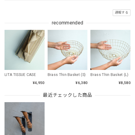
通報する
recommended
LITA TISSUE CASE
Brass Thin Basket (S)
Brass Thin Basket (L)
¥4,950
¥6,380
¥8,580
最近チェックした商品