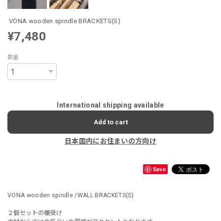
VONA wooden spindle BRACKETS(S)
¥7,480
数量
International shipping available
Add to cart
日本国内にお住まいの方向け
Save
VONA wooden spindle /WALL BRACKETS(S)
２個セットの棚受け