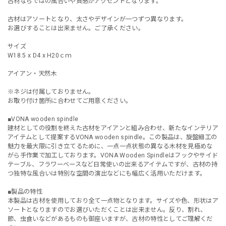
古材ならではの風合いや質感がアクセントとなります。
古材はアソートとなり、太さやデザインが一つずつ異なります。
お選びすることは出来ません。ご了承ください。
サイズ
W18.5 x D4 x H20ｃｍ
アイアン・天然木
※ネジは付属しておりません。
お取り付け箇所に合わせてご用意ください。
■VONA wooden spindle
建材としての役割を終えた古材をアイアンと組み合わせ、新たなインテリア
アイテムとして提案するVONA wooden spindle。この製品は、旋盤細工の
魅力を最大限に引き立てるために、一点一点状態の異なる木材を見極めな
がら手作業で加工しております。VONA Wooden Spindleはフックやサイド
テーブル、フラワーベースなど日常使いの出来るアイテムですが、古材の持
つ独特な風合いは特別な空間の演出などにも幅広く活用いただけます。
■製品の特性
本製品は古材を使用しており全て一点物となります。サイズや色、形状はア
ソートとなりますのでお選びいただくことは出来ません。反り、割れ、
節、虫食いなどがあるものも御座いますが、古材の特性としてご理解くだ