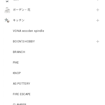
ガーデン・花
キッチン
VONA wooden spindle
BOON'S HOBBY
BRANCH
PIKE
KNOP
AS POTTERY
FIRE ESCAPE
CLAMPER