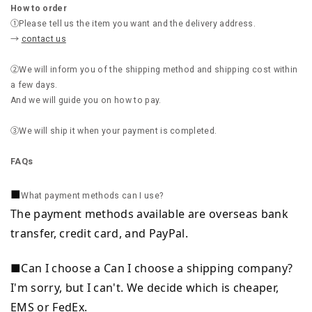
How to order
①Please tell us the item you want and the delivery address.
→
contact us
②We will inform you of the shipping method and shipping cost within
a few days.
And we will guide you on how to pay.
③We will ship it when your payment is completed.
FAQs
■
What payment methods can I use?
The payment methods available are overseas bank
transfer, credit card, and PayPal.
■Can I choose a Can I choose a shipping company?
I'm sorry, but I can't. We decide which is cheaper,
EMS or FedEx.