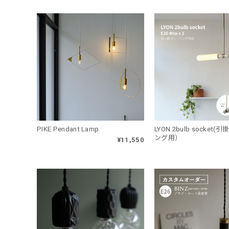
PIKE Pendant Lamp
LYON 2bulb socket
ング用）
¥11,550