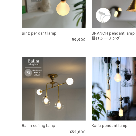
Binz pendant lamp
BRANCH pendant lamp
掛けシーリング
¥9,900
Ballm ceiling lamp
Karia pendant lamp
¥52,800