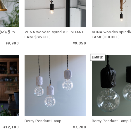
 (M)/引っ
VONA wooden spindle PENDANT
VONA wooden spind
LAMP[SINGLE]
LAMP[DOUBLE]
¥9,900
¥9,350
Bercy Pendant Lamp
B
¥12,100
¥7,700